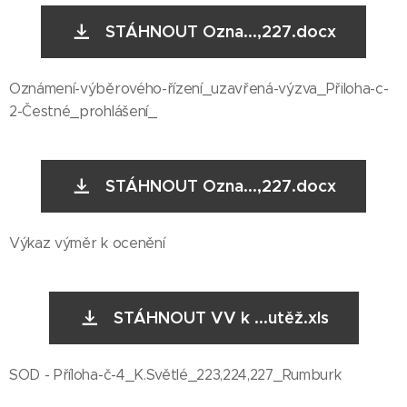
STÁHNOUT Ozna...,227.docx
Oznámení-výběrového-řízení_uzavřená-výzva_Přiloha-c-
2-Čestné_prohlášení_
STÁHNOUT Ozna...,227.docx
Výkaz výměr k ocenění
STÁHNOUT VV k ...utěž.xls
SOD - Příloha-č-4_K.Světlé_223,224,227_Rumburk