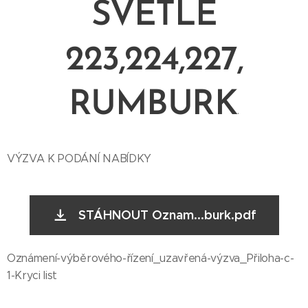
SVĚTLÉ
223,224,227,
RUMBURK
.
VÝZVA K PODÁNÍ NABÍDKY
STÁHNOUT Oznam...burk.pdf
Oznámení-výběrového-řízení_uzavřená-výzva_Přiloha-c-
1-Kryci list