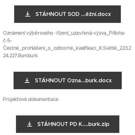
STÁHNOUT SOD ...ěžní.docx
Oznámení výběrového -řízení_uzavřená-výzva_Příloha-
č-5-
Čestné_prohlášení_o_odborné_kvalifikaci_K.Světlé_223,2
24,227,Rumburk.
STÁHNOUT Ozna...burk.docx
Projektová dokumentace
STÁHNOUT PD K....burk.zip