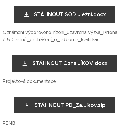
STÁHNOUT SOD ...ěžní.docx
Oznámení-výběrového-řízení_uzavřená-výzva_Příloha-
č-5-Čestné_prohlášení_o_odborné_kvalifikaci
STÁHNOUT Ozna...ÍKOV.docx
Projektová dokumentace
STÁHNOUT PD_Za...íkov.zip
PENB