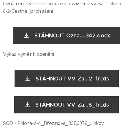
Oznámení-výběrového-řízení_uzavřená-výzva_Příloha-
č-2-Čestné_prohlašení
STÁHNOUT Ozna...,342.docx
Výkaz výměr k ocenění
STÁHNOUT VV-Za...2_fn.xls
STÁHNOUT VV-Za...8_fn.xls
SOD - Příloha-č-4_Březinova_337,3378_Jiříkov