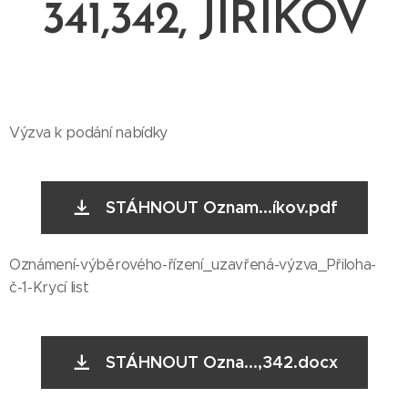
341,342, JIŘÍKOV
Výzva k podání nabídky
STÁHNOUT Oznam...íkov.pdf
Oznámení-výběrového-řízení_uzavřená-výzva_Přiloha-
č-1-Krycí list
STÁHNOUT Ozna...,342.docx