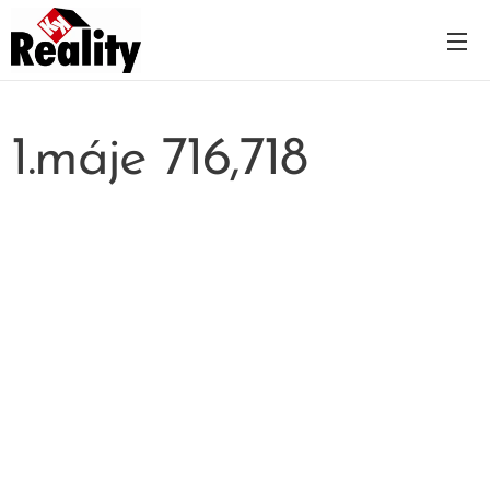
1.máje 716,718