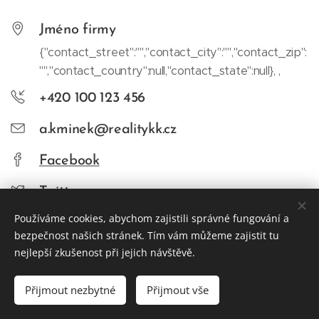
Jméno firmy
{"contact_street":"","contact_city":"","contact_zip":
"","contact_country":null,"contact_state":null}, ,
+420 100 123 456
a.kminek@realitykk.cz
Facebook
Twitter
Používáme cookies, abychom zajistili správné fungování a
bezpečnost našich stránek. Tím vám můžeme zajistit tu
nejlepší zkušenost při jejich návštěvě.
© 2026
REALITY KK s.r.o., Smetanova 331, Hrádek nad Nisou
463 34
Přijmout nezbytné
Přijmout vše
Cookies